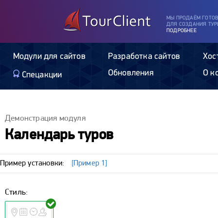
МЫ ПРОДАЁМ ГОТО
ДЛЯ СОЗДАНИЯ ТУР
ПОДРОБНЕЕ
Модули для сайтов
Разработка сайтов
Хос
Обновления
О к
Спецакции
Демонстрация модуля
Календарь туров
Пример установки:
[Пример 1]
Стиль: