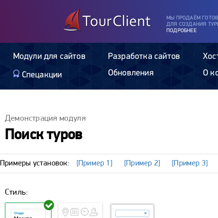
МЫ ПРОДАЁМ ГОТО
ДЛЯ СОЗДАНИЯ ТУР
ПОДРОБНЕЕ
Модули для сайтов
Разработка сайтов
Хос
Обновления
О к
Спецакции
Демонстрация модуля
Поиск туров
Примеры установок:
[Пример 1]
[Пример 2]
[Пример 3]
Стиль: